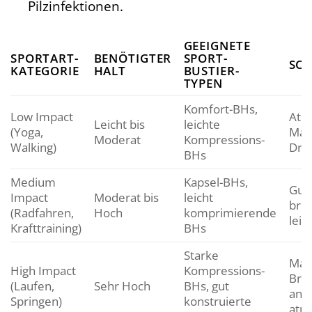
Pilzinfektionen.
GEEIGNETE
SPORTART-
BENÖTIGTER
SPORT-
SC
KATEGORIE
HALT
BUSTIER-
TYPEN
Komfort-BHs,
Low Impact
Atmu
Leicht bis
leichte
(Yoga,
Mate
Moderat
Kompressions-
Walking)
Dru
BHs
Medium
Kapsel-BHs,
Gute
Impact
Moderat bis
leicht
brei
(Radfahren,
Hoch
komprimierende
leic
Krafttraining)
BHs
Starke
Max
High Impact
Kompressions-
Brus
(Laufen,
Sehr Hoch
BHs, gut
anli
Springen)
konstruierte
atm