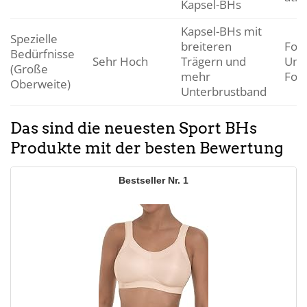
Kapsel-BHs
Kapsel-BHs mit
Spezielle
breiteren
Foku
Bedürfnisse
Sehr Hoch
Trägern und
Unte
(Große
mehr
For
Oberweite)
Unterbrustband
Das sind die neuesten Sport BHs
Produkte mit der besten Bewertung
1