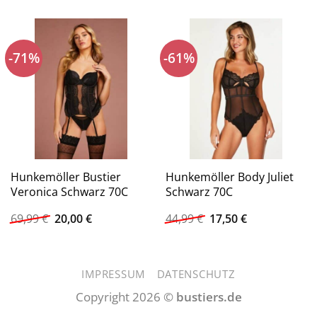
-71%
-61%
Hunkemöller Bustier
Hunkemöller Body Juliet
Veronica Schwarz 70C
Schwarz 70C
Ursprünglicher
Aktueller
Ursprünglicher
Aktueller
69,99
€
20,00
€
44,99
€
17,50
€
Preis
Preis
Preis
Preis
war:
ist:
war:
ist:
69,99 €
20,00 €.
44,99 €
17,50 €.
IMPRESSUM
DATENSCHUTZ
Copyright 2026 ©
bustiers.de