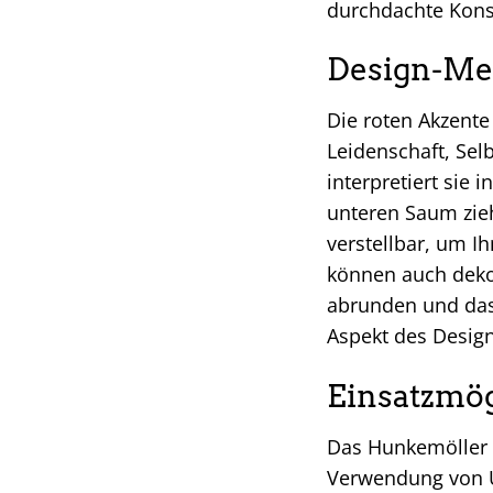
durchdachte Konst
Design-Mer
Die roten Akzente 
Leidenschaft, Sel
interpretiert sie 
unteren Saum zieh
verstellbar, um I
können auch dekor
abrunden und das 
Aspekt des Design
Einsatzmög
Das Hunkemöller Bu
Verwendung von Un