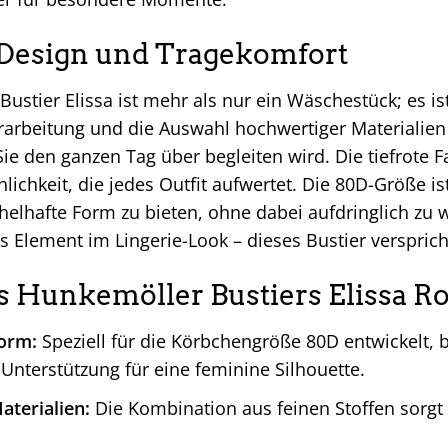
 Design und Tragekomfort
ustier Elissa ist mehr als nur ein Wäschestück; es i
erarbeitung und die Auswahl hochwertiger Materialien
Sie den ganzen Tag über begleiten wird. Die tiefrote 
nlichkeit, die jedes Outfit aufwertet. Die 80D-Größe i
elhafte Form zu bieten, ohne dabei aufdringlich zu 
es Element im Lingerie-Look – dieses Bustier verspri
es Hunkemöller Bustiers Elissa R
form:
Speziell für die Körbchengröße 80D entwickelt, b
Unterstützung für eine feminine Silhouette.
terialien:
Die Kombination aus feinen Stoffen sorgt 