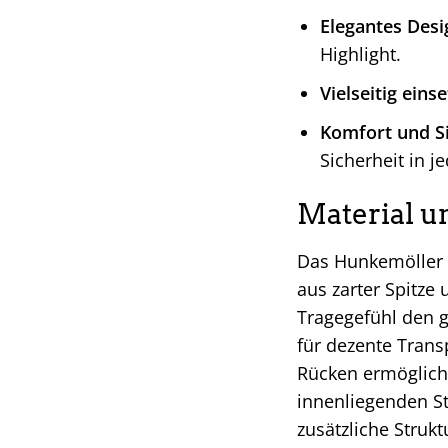
Elegantes Desi
Highlight.
Vielseitig eins
Komfort und Si
Sicherheit in je
Material u
Das Hunkemöller B
aus zarter Spitze
Tragegefühl den ga
für dezente Trans
Rücken ermögliche
innenliegenden St
zusätzliche Struk