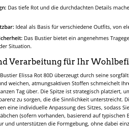
gn:
Das tiefe Rot und die durchdachten Details mache
etzbar:
Ideal als Basis für verschiedene Outfits, von el
cherheit:
Das Bustier bietet ein angenehmes Tragege
der Situation.
nd Verarbeitung für Ihr Wohlbef
ustier Elissa Rot 80D überzeugt durch seine sorgfäl
 und weichen, atmungsaktiven Stoffen schmeichelt Ih
nzen Tag über. Die Spitze ist strategisch platziert, 
parenz zu sorgen, die die Sinnlichkeit unterstreicht.
n eine individuelle Anpassung des Sitzes, sodass Sie
äbchen (sofern vorhanden, basierend auf typischen B
tur und unterstützen die Formgebung, ohne dabei ein