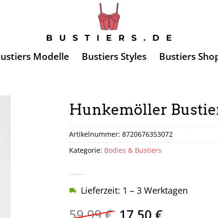
ustiers Modelle
Bustiers Styles
Bustiers Sho
Hunkemöller Bustier
Artikelnummer:
8720676353072
Kategorie:
Bodies & Bustiers
Lieferzeit: 1 – 3 Werktagen
Ursprünglicher
Aktueller
59,99
€
17,50
€