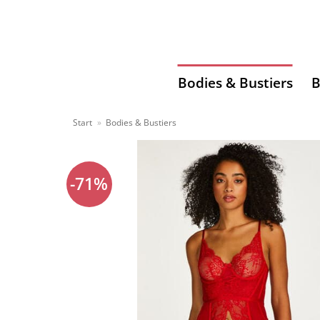
Zum
Inhalt
springen
Bodies & Bustiers
B
Start
»
Bodies & Bustiers
-71%