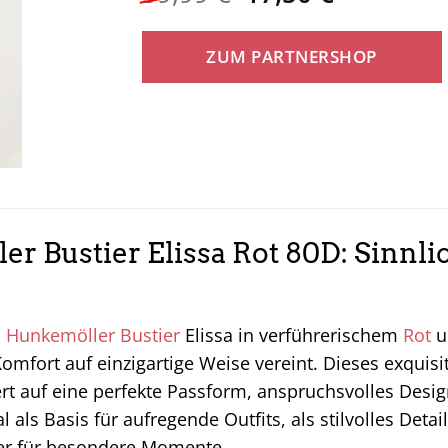
Preis
Preis
war:
ist:
ZUM PARTNERSHOP
59,99 €
17,50 €.
r Bustier Elissa Rot 80D: Sinnli
s
Hunkemöller
Bustier
Elissa in verführerischem
Rot
u
omfort auf einzigartige Weise vereint. Dieses exquisi
ert auf eine perfekte Passform, anspruchsvolles Desig
al als Basis für aufregende Outfits, als stilvolles Det
ter für besondere Momente.