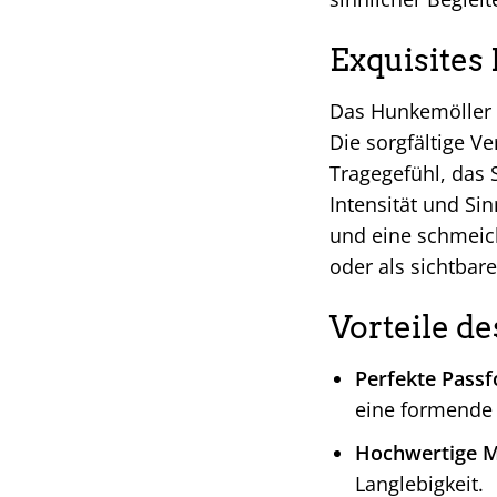
Exquisites
Das Hunkemöller B
Die sorgfältige V
Tragegefühl, das 
Intensität und Sin
und eine schmeich
oder als sichtbar
Vorteile d
Perfekte Pass
eine formende 
Hochwertige Ma
Langlebigkeit.