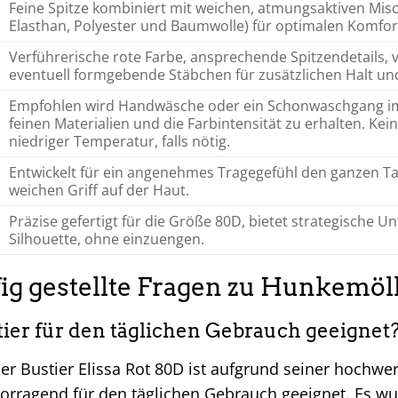
Feine Spitze kombiniert mit weichen, atmungsaktiven Mis
Elasthan, Polyester und Baumwolle) für optimalen Komfort
Verführerische rote Farbe, ansprechende Spitzendetails, v
eventuell formgebende Stäbchen für zusätzlichen Halt und
Empfohlen wird Handwäsche oder ein Schonwaschgang im
feinen Materialien und die Farbintensität zu erhalten. Kei
niedriger Temperatur, falls nötig.
Entwickelt für ein angenehmes Tragegefühl den ganzen Ta
weichen Griff auf der Haut.
Präzise gefertigt für die Größe 80D, bietet strategische 
Silhouette, ohne einzuengen.
ig gestellte Fragen zu Hunkemöll
stier für den täglichen Gebrauch geeignet
er Bustier Elissa Rot 80D ist aufgrund seiner hochwe
orragend für den täglichen Gebrauch geeignet. Es wu