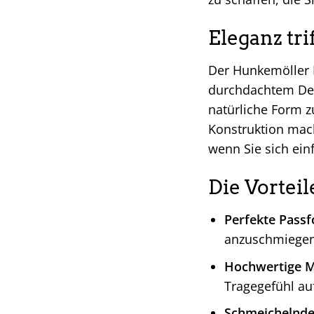
Eleganz tr
Der Hunkemöller B
durchdachtem Desig
natürliche Form z
Konstruktion mach
wenn Sie sich ein
Die Vortei
Perfekte Pass
anzuschmiegen 
Hochwertige Ma
Tragegefühl au
Schmeichelnde