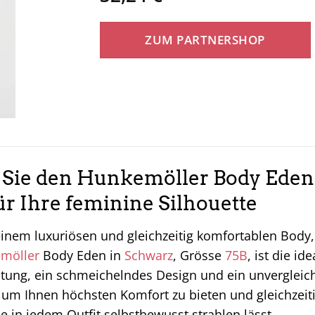
ZUM PARTNERSHOP
Sie den Hunkemöller Body Eden 
ür Ihre feminine Silhouette
inem luxuriösen und gleichzeitig komfortablen Body, 
möller
Body Eden in
Schwarz
, Grösse
75B
, ist die i
itung, ein schmeichelndes Design und ein unvergleich
 um Ihnen höchsten Komfort zu bieten und gleichzeiti
ie in jedem Outfit selbstbewusst strahlen lässt.