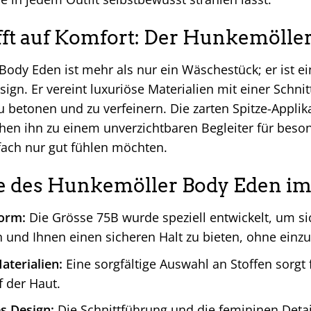
ifft auf Komfort: Der Hunkemölle
ody Eden ist mehr als nur ein Wäschestück; er ist e
n. Er vereint luxuriöse Materialien mit einer Schnitt
u betonen und zu verfeinern. Die zarten Spitze-Appli
en ihn zu einem unverzichtbaren Begleiter für besond
fach nur gut fühlen möchten.
le des Hunkemöller Body Eden im
form:
Die Grösse 75B wurde speziell entwickelt, um si
und Ihnen einen sicheren Halt zu bieten, ohne einz
terialien:
Eine sorgfältige Auswahl an Stoffen sorg
f der Haut.
s Design:
Die Schnittführung und die femininen Detail