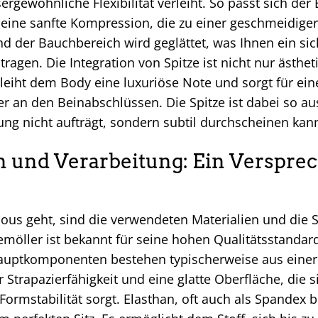
rgewöhnliche Flexibilität verleiht. So passt sich de
g eine sanfte Kompression, die zu einer geschmeidigere
 der Bauchbereich wird geglättet, was Ihnen ein sich
 tragen. Die Integration von Spitze ist nicht nur äst
erleiht dem Body eine luxuriöse Note und sorgt für ei
r an den Beinabschlüssen. Die Spitze ist dabei so au
dung nicht aufträgt, sondern subtil durchscheinen ka
n und Verarbeitung: Ein Verspre
s geht, sind die verwendeten Materialien und die So
öller ist bekannt für seine hohen Qualitätsstandard
uptkomponenten bestehen typischerweise aus einer
r Strapazierfähigkeit und eine glatte Oberfläche, die
Formstabilität sorgt. Elasthan, oft auch als Spandex b