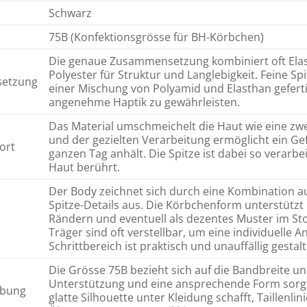
Schwarz
75B (Konfektionsgrösse für BH-Körbchen)
Die genaue Zusammensetzung kombiniert oft Elasth
Polyester für Struktur und Langlebigkeit. Feine S
setzung
einer Mischung von Polyamid und Elasthan gefertig
angenehme Haptik zu gewährleisten.
Das Material umschmeichelt die Haut wie eine zw
und der gezielten Verarbeitung ermöglicht ein G
ort
ganzen Tag anhält. Die Spitze ist dabei so verarbei
Haut berührt.
Der Body zeichnet sich durch eine Kombination 
Spitze-Details aus. Die Körbchenform unterstützt
Rändern und eventuell als dezentes Muster im Stof
Träger sind oft verstellbar, um eine individuelle
Schrittbereich ist praktisch und unauffällig gestalt
Die Grösse 75B bezieht sich auf die Bandbreite u
Unterstützung und eine ansprechende Form sorgt. 
ebung
glatte Silhouette unter Kleidung schafft, Taillenli