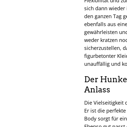
Flexibilität und 
sich dann wieder 
den ganzen Tag g
ebenfalls aus ei
gewährleisten und
weder kratzen no
sicherzustellen, 
figurbetonter Klei
unauffällig und k
Der Hunkem
Anlass
Die Vielseitigkei
Er ist die perfekte
Body sorgt für e
Ebenso gut passt 