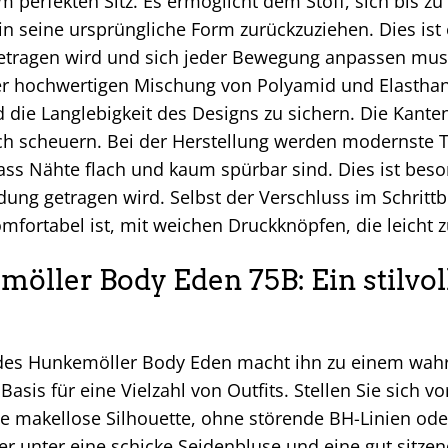
zum perfekten Sitz. Es ermöglicht dem Stoff, sich bis
in seine ursprüngliche Form zurückzuziehen. Dies ist
etragen wird und sich jeder Bewegung anpassen muss.
ner hochwertigen Mischung von Polyamid und Elasthan
 die Langlebigkeit des Designs zu sichern. Die Kanten 
ch scheuern. Bei der Herstellung werden modernste
dass Nähte flach und kaum spürbar sind. Dies ist beso
dung getragen wird. Selbst der Verschluss im Schrittbe
omfortabel ist, mit weichen Druckknöpfen, die leicht 
öller Body Eden 75B: Ein stilvoll
t des Hunkemöller Body Eden macht ihn zu einem wahr
 Basis für eine Vielzahl von Outfits. Stellen Sie sich v
ine makellose Silhouette, ohne störende BH-Linien 
er unter eine schicke Seidenbluse und eine gut sitzen