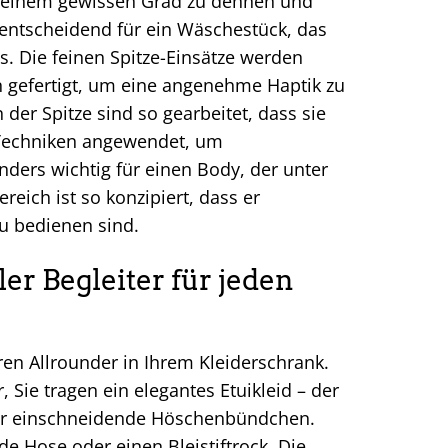
 zu einem gewissen Grad zu dehnen und
 entscheidend für ein Wäschestück, das
 Die feinen Spitze-Einsätze werden
 gefertigt, um eine angenehme Haptik zu
der Spitze sind so gearbeitet, dass sie
 Techniken angewendet, um
nders wichtig für einen Body, der unter
reich ist so konzipiert, dass er
zu bedienen sind.
er Begleiter für jeden
en Allrounder in Ihrem Kleiderschrank.
or, Sie tragen ein elegantes Etuikleid – der
oder einschneidende Höschenbündchen.
de Hose oder einen Bleistiftrock. Die