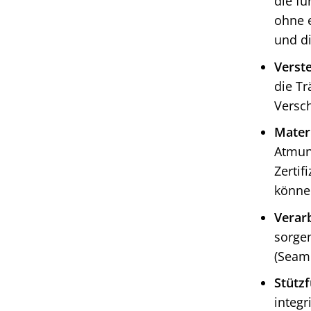
die fü
ohne e
und di
Verste
die Tr
Versc
Materi
Atmun
Zertif
können
Verar
sorgen
(Seaml
Stützf
integr