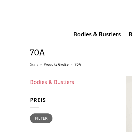
Zum
Inhalt
springen
Bodies & Bustiers
B
70A
Start
»
Produkt Größe
»
70A
Bodies & Bustiers
PREIS
Min.
Max.
FILTER
Preis
Preis