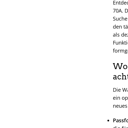
Entdec
70A. D
Suche 
den tä
als de
Funkti
formg
Wor
ach
Die Wa
ein op
neues 
Passf