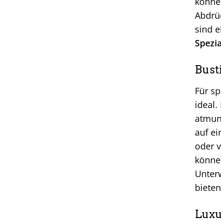
können
Abdrüc
sind e
Spezia
Bust
Für sp
ideal.
atmung
auf e
oder v
könne
Unterw
bieten
Luxu