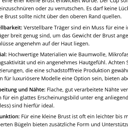
r eine eher kleine Brust entwickelt wurde. Der Cup sol
inzuschnüren oder zu verrutschen. Es darf keine Lüc
e Brust sollte nicht über den oberen Rand quellen.
llbarkeit:
Verstellbare Träger sind ein Muss für eine 
äger breit genug sind, um das Gewicht der Brust ang
hlüsse angenehm auf der Haut liegen.
al:
Hochwertige Materialien wie Baumwolle, Mikrofa
gsaktivität und ein angenehmes Hautgefühl. Achten S
izierungen, die eine schadstofffreie Produktion gewä
 für luxuriösere Modelle eine Option sein, bieten a
beitung und Nähte:
Flache, gut verarbeitete Nähte ve
 für ein glattes Erscheinungsbild unter eng anliegen
ess) sind hierfür ideal.
unktion:
Für eine kleine Brust ist oft ein leichter bis
ierten Bügeln bieten zusätzliche Form und Unterstüt