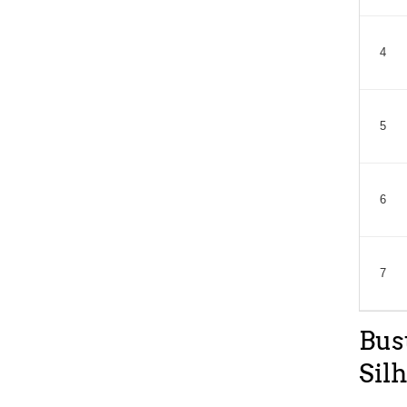
4
5
6
7
Bus
Sil