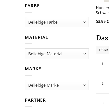
FARBE
Hunkem
Schwar
53,99
€
Das
MATERIAL
RANK
1
MARKE
2
PARTNER
3