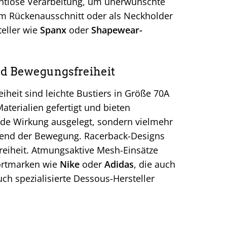
ahtlose Verarbeitung, um unerwünschte
em Rückenausschnitt oder als Neckholder
teller wie
Spanx
oder
Shapewear-
und Bewegungsfreiheit
eiheit sind leichte Bustiers in Größe 70A
aterialien gefertigt und bieten
nde Wirkung ausgelegt, sondern vielmehr
end der Bewegung. Racerback-Designs
freiheit. Atmungsaktive Mesh-Einsätze
ortmarken wie
Nike
oder
Adidas
, die auch
ch spezialisierte Dessous-Hersteller