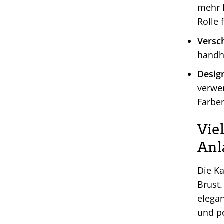
mehr K
Rolle 
Versch
handh
Desig
verwen
Farben
Viel
Anl
Die Ka
Brust.
elegan
und pe