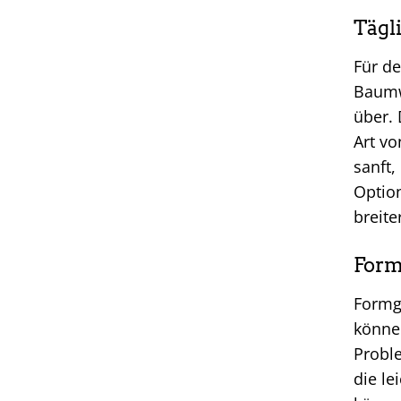
Tägl
Für de
Baumw
über. 
Art vo
sanft
Option
breite
Form
Formge
können
Proble
die le