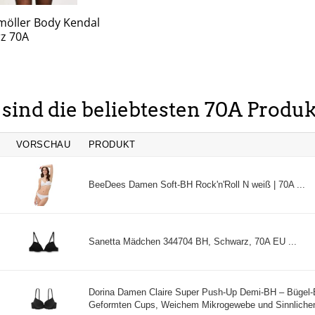
öller Body Kendal
z 70A
 sind die beliebtesten 70A Produ
VORSCHAU
PRODUKT
BeeDees Damen Soft-BH Rock'n'Roll N weiß | 70A ...
Sanetta Mädchen 344704 BH, Schwarz, 70A EU ...
Dorina Damen Claire Super Push-Up Demi-BH – Bügel-
Geformten Cups, Weichem Mikrogewebe und Sinnlichen 