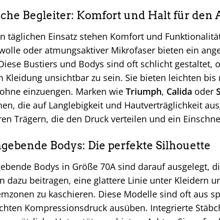
iche Begleiter: Komfort und Halt für den A
n täglichen Einsatz stehen Komfort und Funktionalit
olle oder atmungsaktiver Mikrofaser bieten ein an
Diese Bustiers und Bodys sind oft schlicht gestaltet,
n Kleidung unsichtbar zu sein. Sie bieten leichten bis
, ohne einzuengen. Marken wie
Triumph
,
Calida
oder
en, die auf Langlebigkeit und Hautverträglichkeit aus
ren Trägern, die den Druck verteilen und ein Einschn
gebende Bodys: Die perfekte Silhouette
bende Bodys in Größe 70A sind darauf ausgelegt, die
 dazu beitragen, eine glattere Linie unter Kleidern u
mzonen zu kaschieren. Diese Modelle sind oft aus spe
ichten Kompressionsdruck ausüben. Integrierte Stäbc